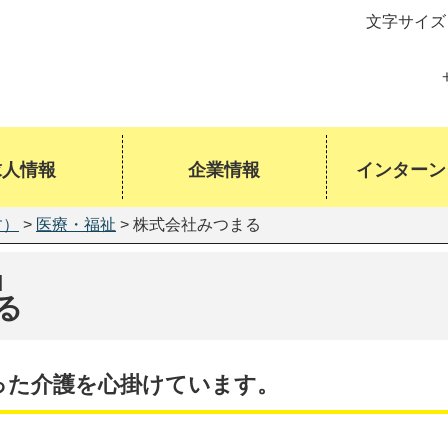
文字サイズ
求人情報
企業情報
インターン
す）
>
医療・福祉
> 株式会社みつまる
]
る
った介護を心掛けています。