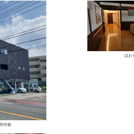
ほお
所外観