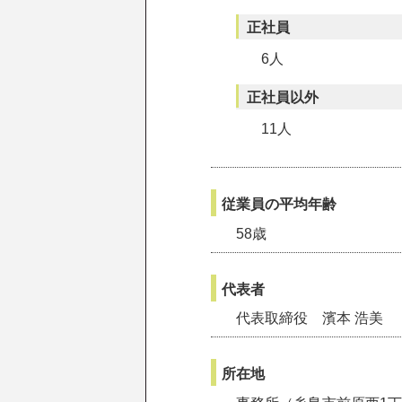
正社員
6人
正社員以外
11人
従業員の平均年齢
58歳
代表者
代表取締役 濱本 浩美
所在地