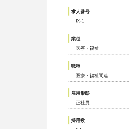
求人番号
IX-1
業種
医療・福祉
職種
医療・福祉関連
雇用形態
正社員
採用数