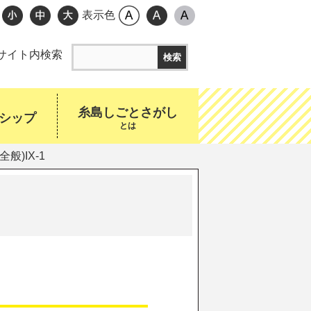
表示色
サイト内検索
糸島しごとさがし
シップ
とは
般)IX-1