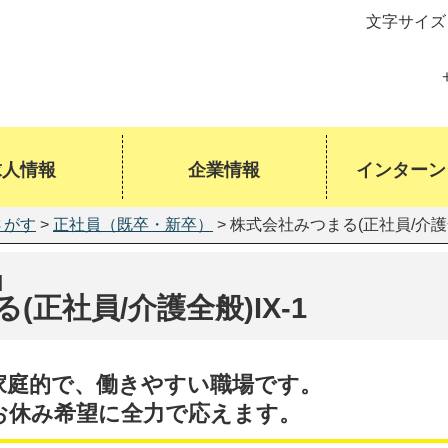
文字サイズ
求人情報
企業情報
インターン
さがす
>
正社員（既卒・新卒）
> 株式会社みつまる(正社員/介護全
]
正社員/介護全般)IX-1
家庭的で、働きやすい職場です。
お休み希望に全力で応えます。