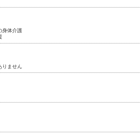
の身体介護
援
ありません